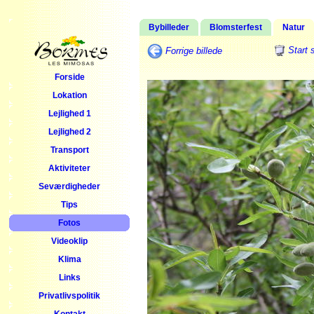
Bybilleder
Blomsterfest
Natur
Start 
Forrige billede
Forside
Lokation
Lejlighed 1
Lejlighed 2
Transport
Aktiviteter
Seværdigheder
Tips
Fotos
Videoklip
Klima
Links
Privatlivspolitik
Kontakt