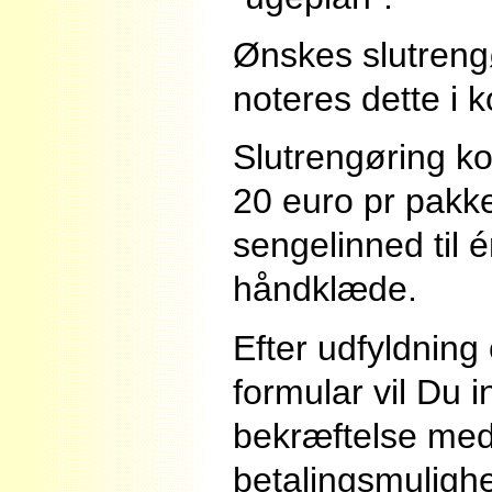
Ønskes slutrengø
noteres dette i 
Slutrengøring k
20 euro pr pakk
sengelinned til é
håndklæde.
Efter udfyldnin
formular vil Du 
bekræftelse med
betalingsmuligh