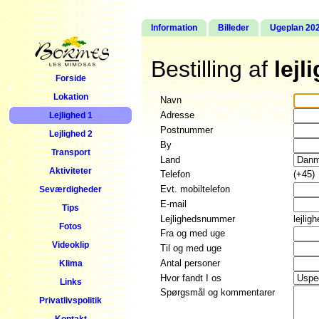
Information
Billeder
Ugeplan 20
Bestilling af
lejl
Forside
Lokation
Navn
Adresse
Lejlighed 1
Postnummer
Lejlighed 2
By
Transport
Land
Aktiviteter
Telefon
(+45)
Evt. mobiltelefon
Seværdigheder
E-mail
Tips
Lejlighedsnummer
lejlig
Fotos
Fra og med uge
Videoklip
Til og med uge
Antal personer
Klima
Hvor fandt I os
Links
Spørgsmål og kommentarer
Privatlivspolitik
Kontakt